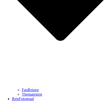
FanReizen
Themareizen
ReisFotograaf