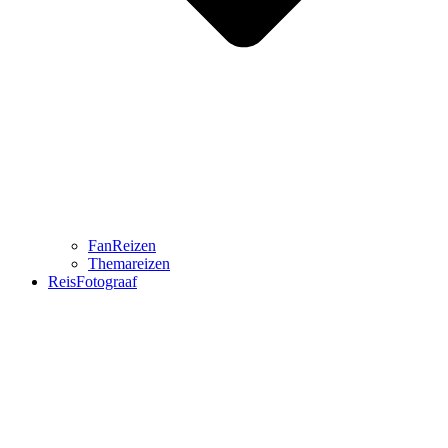
FanReizen
Themareizen
ReisFotograaf