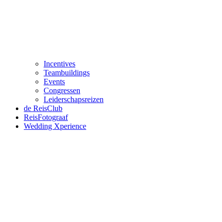
Incentives
Teambuildings
Events
Congressen
Leiderschapsreizen
de ReisClub
ReisFotograaf
Wedding Xperience