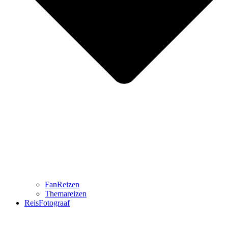
FanReizen
Themareizen
ReisFotograaf