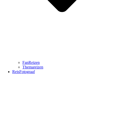
FanReizen
Themareizen
ReisFotograaf