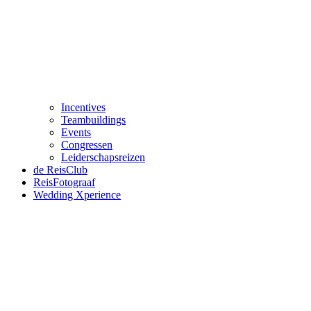
Incentives
Teambuildings
Events
Congressen
Leiderschapsreizen
de ReisClub
ReisFotograaf
Wedding Xperience