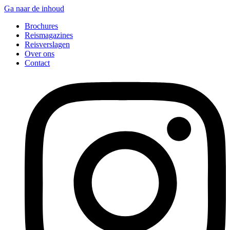
Ga naar de inhoud
Brochures
Reismagazines
Reisverslagen
Over ons
Contact