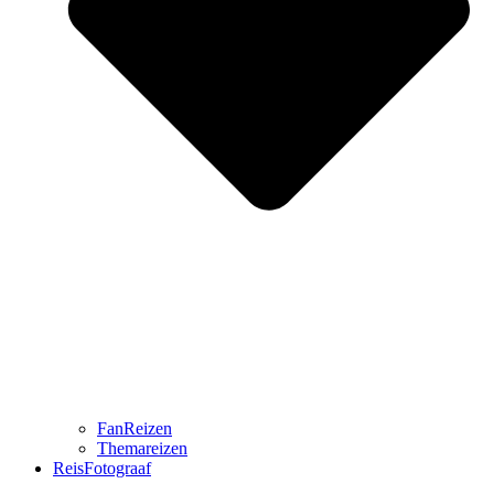
FanReizen
Themareizen
ReisFotograaf