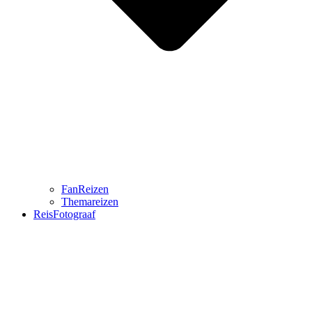
FanReizen
Themareizen
ReisFotograaf